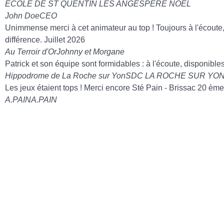
ECOLE DE ST QUENTIN LES ANGES
PERE NOEL
John Doe
CEO
Unimmense merci à cet animateur au top ! Toujours à l'écoute, s
différence. Juillet 2026
Au Terroir d'Or
Johnny et Morgane
Patrick et son équipe sont formidables : à l'écoute, disponibl
Hippodrome de La Roche sur Yon
SDC LA ROCHE SUR YO
Les jeux étaient tops ! Merci encore Sté Pain - Brissac 20 èm
A.PAIN
A.PAIN