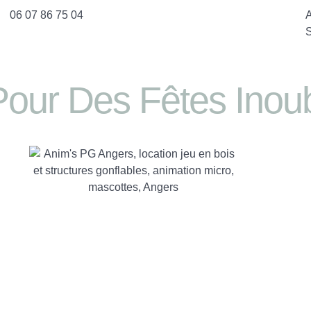
06 07 86 75 04
A
S
Pour Des Fêtes Inoub