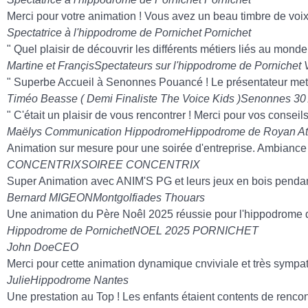
Merci pour votre animation ! Vous avez un beau timbre de voix
Spectatrice à l'hippodrome de Pornichet
Pornichet
" Quel plaisir de découvrir les différents métiers liés au monde
Martine et Françis
Spectateurs sur l'hippodrome de Pornichet V
" Superbe Accueil à Senonnes Pouancé ! Le présentateur met à l
Timéo Beasse ( Demi Finaliste The Voice Kids )
Senonnes 30 
" C'était un plaisir de vous rencontrer ! Merci pour vos cons
Maëlys Communication Hippodrome
Hippodrome de Royan At
Animation sur mesure pour une soirée d'entreprise. Ambiance e
CONCENTRIX
SOIREE CONCENTRIX
Super Animation avec ANIM'S PG et leurs jeux en bois pendant
Bernard MIGEON
Montgolfiades Thouars
Une animation du Père Noêl 2025 réussie pour l'hippodrome 
Hippodrome de Pornichet
NOEL 2025 PORNICHET
John Doe
CEO
Merci pour cette animation dynamique cnviviale et très sy
Julie
Hippodrome Nantes
Une prestation au Top ! Les enfants étaient contents de renc