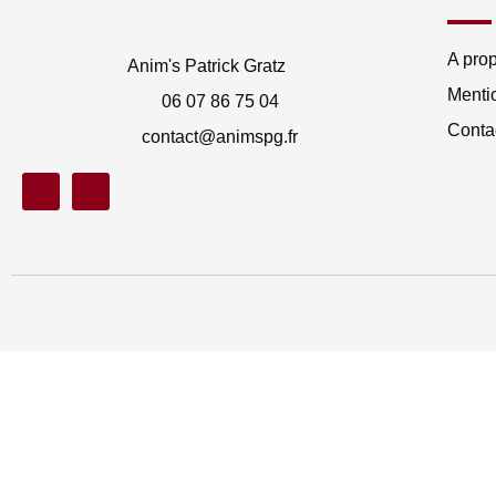
A pro
Anim's Patrick Gratz
Menti
06 07 86 75 04
Conta
contact@animspg.fr