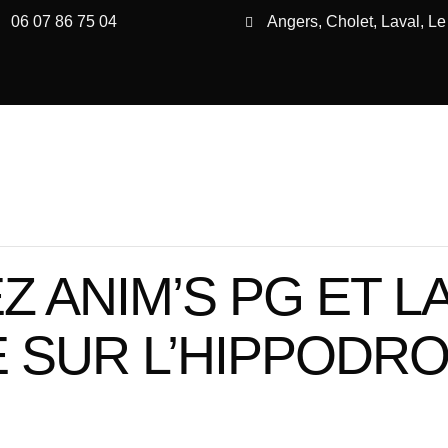
06 07 86 75 04
Angers, Cholet, Laval, L
 ANIM’S PG ET L
 SUR L’HIPPODR